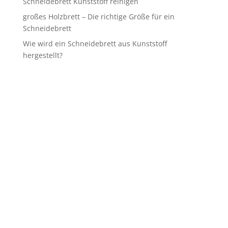
Schneidebrett Kunststoff reinigen
großes Holzbrett – Die richtige Größe für ein
Schneidebrett
Wie wird ein Schneidebrett aus Kunststoff
hergestellt?
haben sie fragen?
Wir helfen Ihnen gerne:
Mo-Sa 9:00-20:00
folgen sie uns:
Folgen
Folgen