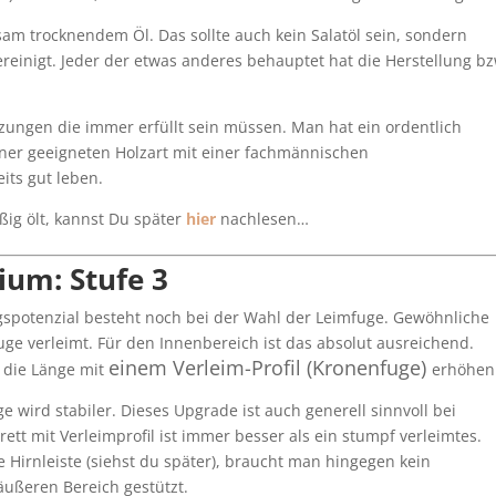
sam trocknendem Öl. Das sollte auch kein Salatöl sein, sondern
ereinigt. Jeder der etwas anderes behauptet hat die Herstellung bz
ungen die immer erfüllt sein müssen. Man hat ein ordentlich
iner geeigneten Holzart mit einer fachmännischen
ts gut leben.
ig ölt, kannst Du später
hier
nachlesen…
ium: Stufe 3
gspotenzial besteht noch bei der Wahl der Leimfuge. Gewöhnliche
ge verleimt. Für den Innenbereich ist das absolut ausreichend.
einem Verleim-Profil (Kronenfuge)
 die Länge mit
erhöhen
 wird stabiler. Dieses Upgrade ist auch generell sinnvoll bei
ett mit Verleimprofil ist immer besser als ein stumpf verleimtes.
irnleiste (siehst du später), braucht man hingegen kein
äußeren Bereich gestützt.