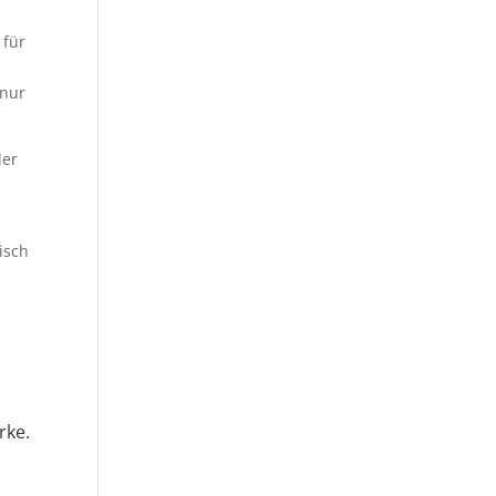
 für
 nur
der
isch
rke.