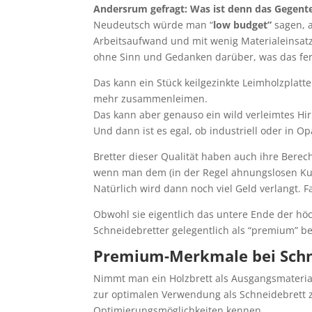
Andersrum gefragt: Was ist denn das Gegent
Neudeutsch würde man “
low budget”
sagen, a
Arbeitsaufwand und mit wenig Materialeinsatz
ohne Sinn und Gedanken darüber, was das fe
Das kann ein Stück keilgezinkte Leimholzplatte
mehr zusammenleimen.
Das kann aber genauso ein wild verleimtes Hir
Und dann ist es egal, ob industriell oder in Op
Bretter dieser Qualität haben auch ihre Berec
wenn man dem (in der Regel ahnungslosen Ku
Natürlich wird dann noch viel Geld verlangt. F
Obwohl sie eigentlich das untere Ende der hö
Schneidebretter gelegentlich als “premium” be
Premium-Merkmale bei Schn
Nimmt man ein Holzbrett als Ausgangsmaterial
zur optimalen Verwendung als Schneidebrett z
Optimierungsmöglichkeiten kennen.