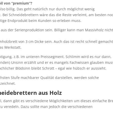
eil von “premium”?
lso billig. Das geht natürlich nur durch möglichst wenig
. Bei Schneidebrettern wäre das die Reste verleimt, am besten no
rtige Endprodukt beim Kunden so erleben muss.
 aus der Serienproduktion sein. Billiger kann man Massivholz nich
nholzbrett von 3 cm Dicke sein. Auch das ist recht schnell gemacht
as Werkstatt.
htigung, z.B. im unteren Preissegment. Schlimm wird es nur dann,
nden) Unsinn erzählt und er es mangels Fachwissen glauben mus
achlicher Blödsinn bleibt Schrott – egal wie hübsch er aussieht.
chsten Stufe machbarer Qualität darstellen, werden solche
zeichnet.
eidebrettern aus Holz
, dann gibt es verschiedene Möglichkeiten um dieses einfache Bre
u veredeln. Dazu sollte man jedoch die verschiedenen