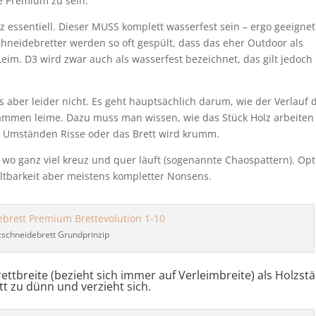
 Premium zu sein.
z essentiell. Dieser MUSS komplett wasserfest sein – ergo geeignet
hneidebretter werden so oft gespült, dass das eher Outdoor als
 Leim. D3 wird zwar auch als wasserfest bezeichnet, das gilt jedoch
 es aber leider nicht. Es geht hauptsächlich darum, wie der Verlauf 
usammen leime. Dazu muss man wissen, wie das Stück Holz arbeiten
r Umständen Risse oder das Brett wird krumm.
 wo ganz viel kreuz und quer läuft (sogenannte Chaospattern). Opt
altbarkeit aber meistens kompletter Nonsens.
zschneidebrett Grundprinzip
ettbreite (bezieht sich immer auf Verleimbreite) als Holzstä
t zu dünn und verzieht sich.