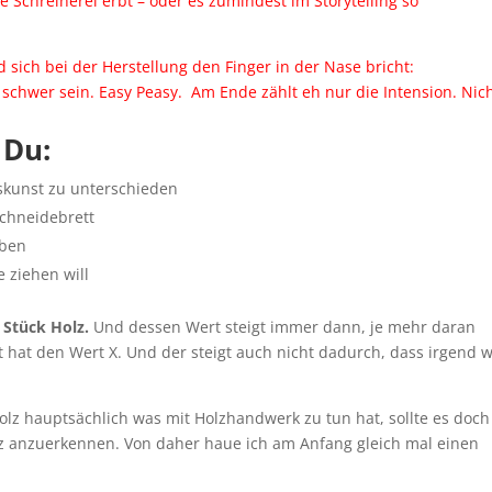
 Schreinerei erbt – oder es zumindest im Storytelling so
sich bei der Herstellung den Finger in der Nase bricht:
 schwer sein. Easy Peasy. Am Ende zählt eh nur die Intension. Nic
 Du:
skunst zu unterschieden
Schneidebrett
eben
 ziehen will
 Stück Holz.
Und dessen Wert steigt immer dann, je mehr daran
tt hat den Wert X. Und der steigt auch nicht dadurch, dass irgend 
olz hauptsächlich was mit Holzhandwerk zu tun hat, sollte es doch
enz anzuerkennen. Von daher haue ich am Anfang gleich mal einen