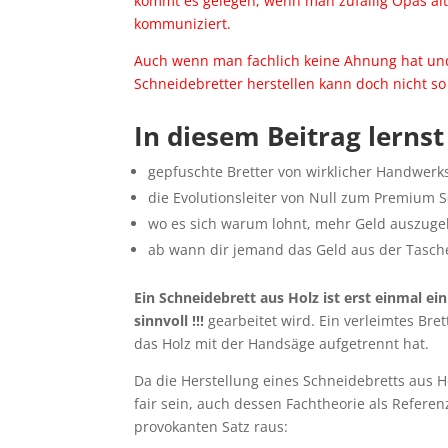
kommt es gelegen, wenn man zufällig Opas alte
kommuniziert.
Auch wenn man fachlich keine Ahnung hat und 
Schneidebretter herstellen kann doch nicht so
In diesem Beitrag lernst
gepfuschte Bretter von wirklicher Handwerk
die Evolutionsleiter von Null zum Premium 
wo es sich warum lohnt, mehr Geld auszug
ab wann dir jemand das Geld aus der Tasche
Ein Schneidebrett aus Holz ist erst einmal ein
sinnvoll
!!!
gearbeitet wird. Ein verleimtes Bre
das Holz mit der Handsäge aufgetrennt hat.
Da die Herstellung eines Schneidebretts aus H
fair sein, auch dessen Fachtheorie als Refer
provokanten Satz raus: