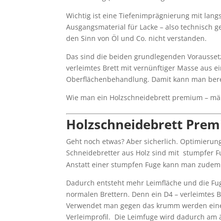
Wichtig ist eine Tiefenimprägnierung mit lang
Ausgangsmaterial für Lacke – also technisch g
den Sinn von Öl und Co. nicht verstanden.
Das sind die beiden grundlegenden Voraussetz
verleimtes Brett mit vernünftiger Masse aus e
Oberflächenbehandlung. Damit kann man berei
Wie man ein Holzschneidebrett premium – mäß
Holzschneidebrett Prem
Geht noch etwas? Aber sicherlich. Optimierun
Schneidebretter aus Holz sind mit stumpfer Fu
Anstatt einer stumpfen Fuge kann man zudem
Dadurch entsteht mehr Leimfläche und die Fuge
normalen Brettern. Denn ein D4 – verleimtes Br
Verwendet man gegen das krumm werden eine H
Verleimprofil. Die Leimfuge wird dadurch am 